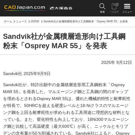
0
検索
一括請求
メニュー
ホーム
ニュース
2025年
Sandvik社が金属積層造形向け工具鋼粉末「Osprey MAR 55」を発表
Sandvik社が金属積層造形向け工具鋼
粉末「Osprey MAR 55」を発表
2025年 9月12日
Sandvik社 2025年9月9日
Sandvik社が、特許出願中の金属積層造形用工具鋼粉末「Osprey
MAR 55」を発表した。マルエージング鋼と工具鋼の間のギャップ
を埋めるとされるOsprey MAR 55は、優れた機械的特性と耐摩耗性
が特長で、50HRCを超える硬度レベルと18-Niクラスのマルエージ
ング鋼を上回る耐摩耗性が求められる工具用途に理想的な材料とな
っている。また、窒化特性も向上しており、18Ni300マルエージン
グ鋼と比較して高温硬度（最大600℃）が高く、ニッケルとモリブ
デンの含有量が50％削減されている。Sandvik社によると、Osprey