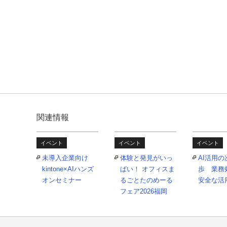
関連情報
イベント
イベント
イベント
未導入企業向け
体験と発見がいっ
AI活用
kintone×AIハンズ
ぱい！ オフィスま
歩 業務
オンセミナー
るごとたのめーる
安全な活
フェア2026福岡