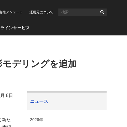
客様アンケート
運用元について
ンラインサービス
層造形モデリングを追加
0月 8日
ニュース
に新た
2026年