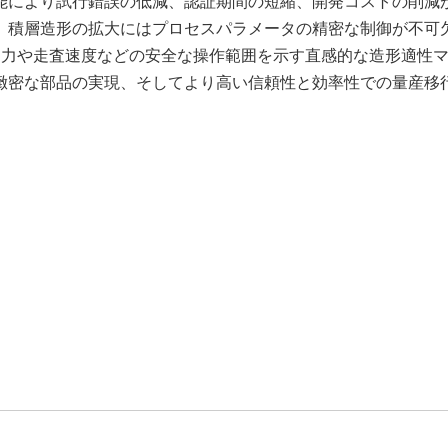
能により試行錯誤の低減、認証期間の短縮、開発コストの削減
。積層造形の拡大にはプロセスパラメータの精密な制御が不可
出力や走査速度などの安全な操作範囲を示す直感的な造形適性
緻密な部品の実現、そしてより高い信頼性と効率性での量産移