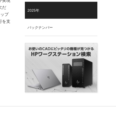
が実現
欠だ
2025年
マップ
行を支
バックナンバー