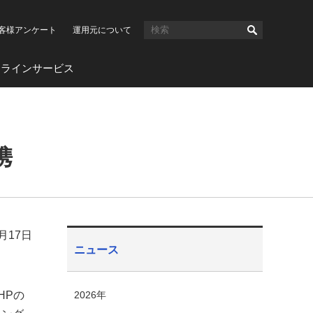
客様アンケート
運用元について
ンラインサービス
携
0月17日
ニュース
、HPの
2026年