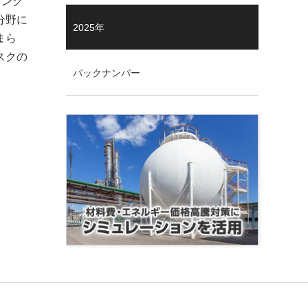
タング
分野に
2025年
まら
スクの
バックナンバー