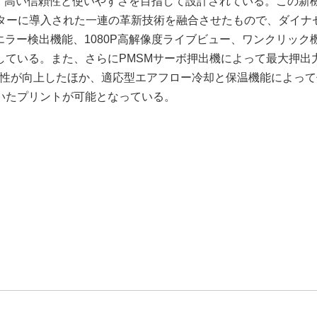
上、高い信頼性と使いやすさを目指して設計されている。この新
ンターに導入された一連の革新技術を融合させたもので、ダイナ
エラー検出機能、1080P高解像度ライブビュー、ワンクリック
している。また、さらにPMSMサーボ押出機によって最大押出
安定性が向上したほか、適応型エアフロー冷却と保温機能によっ
いたプリントが可能となっている。