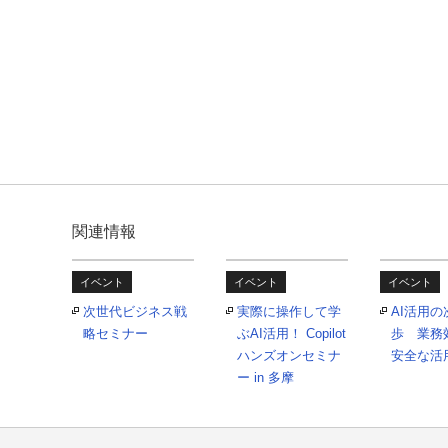
関連情報
イベント
イベント
イベント
次世代ビジネス戦
実際に操作して学
AI活用
略セミナー
ぶAI活用！ Copilot
歩 業務
ハンズオンセミナ
安全な活
ー in 多摩