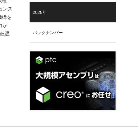
機種
センス
2025年
機構を
力が
バックナンバー
て低温