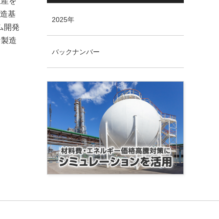
生産を
製造基
2025年
ム開発
な製造
バックナンバー