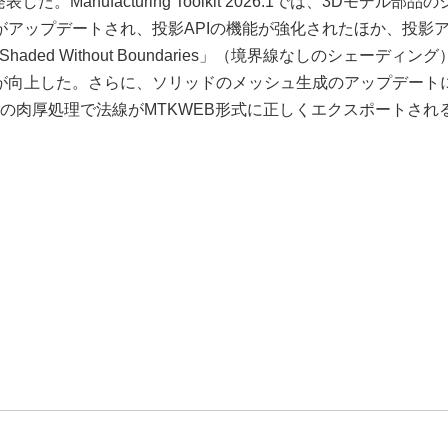
スを発表した。Manufacturing Toolkit 2026.1では、3Dモデル部品
orがアップデートされ、投影APIの機能が強化されたほか、投影
aded Without Boundaries」（境界線なしのシェーディン
が向上した。さらに、ソリッドのメッシュ生成のアップデート
terの肉厚処理で法線がMTKWEB形式に正しくエクスポートされ