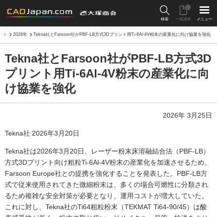
0
検索
一括請求
メニュー
ース
2026年
Tekna社とFarsoon社がPBF-LB方式3Dプリント用Ti-6Al-4V粉末の産業化に向け協業を強化
Tekna社とFarsoon社がPBF-LB方式3D
プリント用Ti-6Al-4V粉末の産業化に向
け協業を強化
2026年 3月25日
Tekna社 2026年3月20日
Tekna社は2026年3月20日、レーザー粉末床溶融結合法（PBF-LB）
方式3Dプリント向け粗粒Ti-6Al-4V粉末の産業化を加速させるため、
Farsoon Europe社との提携を強化することを発表した。PBF-LB方
式で従来使用されてきた微細粉末は、多くの場合可燃性に分類され
るため複雑な安全対策が必要となり、運用コストが増大していた。
これに対し、Tekna社のTi64粗粒粉末（TEKMAT Ti64-90/45）は酸