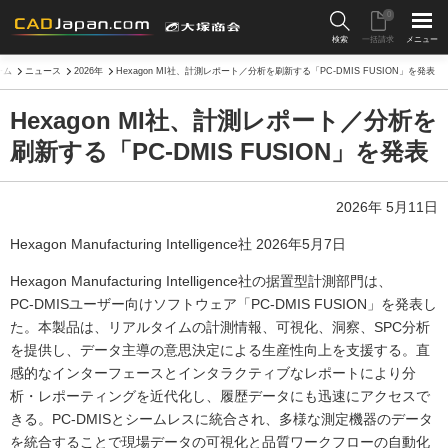
0
検索
一括請求
メニュー
ーム
ニュース
2026年
Hexagon MI社、計測レポート／分析を刷新する「PC‑DMIS FUSION」を発表
Hexagon MI社、計測レポート／分析を
刷新する「PC‑DMIS FUSION」を発表
2026年 5月11日
Hexagon Manufacturing Intelligence社 2026年5月7日
Hexagon Manufacturing Intelligence社の据置型計測部門は、
PC‑DMISユーザー向けソフトウェア「PC‑DMIS FUSION」を発表し
た。本製品は、リアルタイムの計測情報、可視化、洞察、SPC分析
を提供し、データ主導の意思決定による生産性向上を支援する。直
感的なインターフェースとインタラクティブなレポートにより分
析・レポーティングを近代化し、履歴データにも迅速にアクセスで
きる。PC‑DMISとシームレスに統合され、多様な測定機器のデータ
を統合することで現場データの可視化と品質ワークフローの自動化