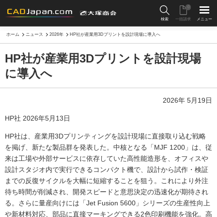
0
検索
一括請求
メニュー
ホーム
ニュース
2026年
HP社が産業用3Dプリントを設計現場に導入へ
HP社が産業用3Dプリントを設計現場
に導入へ
2026年 5月19日
HP社 2026年5月13日
HP社は、産業用3Dプリンティングを設計現場に直接取り込む戦略
を掲げ、新たな製品群を発表した。中核となる「MJF 1200」は、従
来は工場や外部サービスに依存していた高性能造形を、オフィスや
設計スタジオ内で実行できるコンパクト機で、設計から試作・検証
までの反復サイクルを大幅に短縮することを狙う。これにより外注
待ち時間が削減され、開発スピードと意思決定の迅速化が期待され
る。さらに量産向けには「Jet Fusion 5600」シリーズの生産性向上
や新材料対応、部品に直接マーキングできる2色印刷機能を強化。高