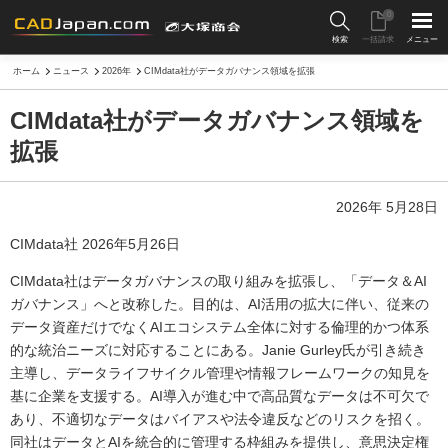
0
検索
一括請求
メニュー
ホーム
ニュース
2026年
CIMdata社がデータガバナンス領域を拡張
CIMdata社がデータガバナンス領域を
拡張
2026年 5月28日
CIMdata社 2026年5月26日
CIMdata社はデータガバナンスの取り組みを拡張し、「データ＆AI
ガバナンス」へと改称した。目的は、AI活用の拡大に伴い、従来の
データ資産だけでなくAIエコシステム全体に対する倫理的かつ体系
的な統治ニーズに対応することにある。Janie Gurley氏が引き続き
主導し、データライフサイクル管理や情報フレームワークの知見を
基に企業を支援する。AI導入が進む中で高品質なデータは不可欠で
あり、不適切なデータはバイアスや法令違反などのリスクを招く。
同社はデータとAIを統合的に管理する枠組みを提供し、意思決定権