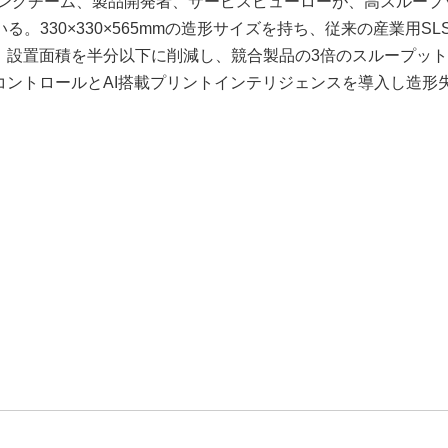
リングチーム、製品開発者、サービスビューローが、高スループ
330×330×565mmの造形サイズを持ち、従来の産業用SL
減、設置面積を半分以下に削減し、競合製品の3倍のスループッ
コントロールとAI搭載プリントインテリジェンスを導入し造形