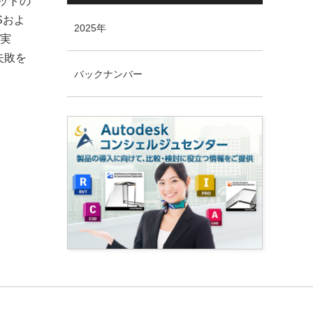
ットの
Sおよ
2025年
ト実
失敗を
バックナンバー