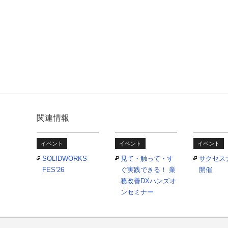
関連情報
イベント
イベント
イベント
SOLIDWORKS
見て・触って・す
サクセス
FES’26
ぐ実践できる！ 業
開催
務改善DXハンズオ
ンセミナー