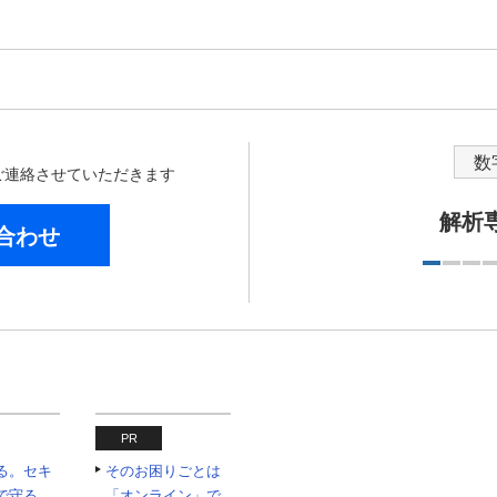
数
からご連絡させていただきます
HPワーク
合わせ
PR
める。セキ
そのお困りごとは
で守る。
「オンライン」で