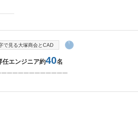
導入を検討されている方へ
字で見る大塚商会とCAD
9.4
ステーション
台／時間販売
2つ目を表示中
問い合わせをする
大塚商会の強み