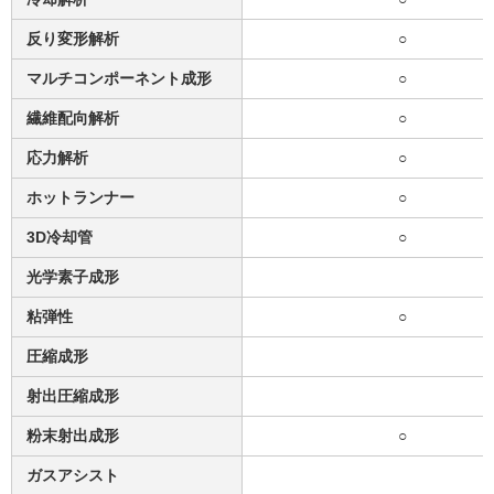
反り変形解析
○
マルチコンポーネント成形
○
繊維配向解析
○
応力解析
○
ホットランナー
○
3D冷却管
○
光学素子成形
粘弾性
○
圧縮成形
射出圧縮成形
粉末射出成形
○
ガスアシスト