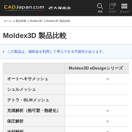
0
検索
一括請求
メニュー
ホーム
製品情報
Moldex3D
Moldex3D 製品比較
Moldex3D 製品比較
この製品は、補助金を利用して導入できる可能性があります。
Moldex3D eDesignシリーズ
オートヘキサメッシュ
○
シェルメッシュ
テトラ・BLMメッシュ
充填解析（熱可塑・熱硬化）
○
保圧解析
○
冷却解析
○