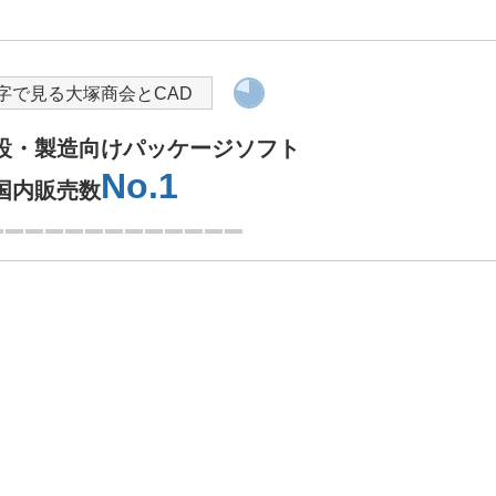
導入を検討されている方へ
字で見る大塚商会とCAD
k建設・製造向けパッケージソフト
No.1
国内販売数
1つ目を表示中
問い合わせをする
大塚商会の強み