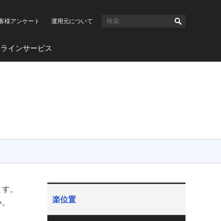
客様アンケート
運用元について
ンラインサービス
ます。
楽位置
い。