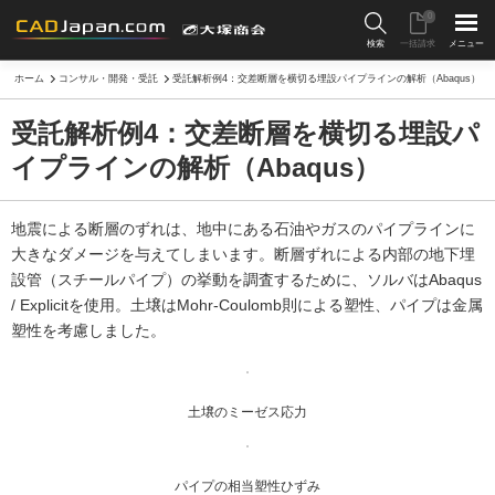
0
検索
一括請求
メニュー
ホーム
コンサル・開発・受託
受託解析例4：交差断層を横切る埋設パイプラインの解析（Abaqus）
受託解析例4：交差断層を横切る埋設パ
イプラインの解析（Abaqus）
地震による断層のずれは、地中にある石油やガスのパイプラインに
大きなダメージを与えてしまいます。断層ずれによる内部の地下埋
設管（スチールパイプ）の挙動を調査するために、ソルバはAbaqus
/ Explicitを使用。土壌はMohr-Coulomb則による塑性、パイプは金属
塑性を考慮しました。
土壌のミーゼス応力
パイプの相当塑性ひずみ