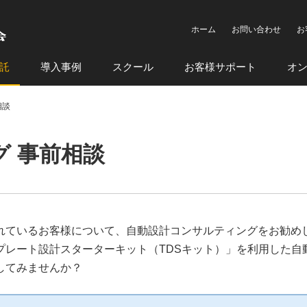
ホーム
お問い合わせ
お
託
導入事例
スクール
お客様サポート
オ
相談
 事前相談
れているお客様について、自動設計コンサルティングをお勧め
プレート設計スターターキット（TDSキット）」を利用した自
してみませんか？