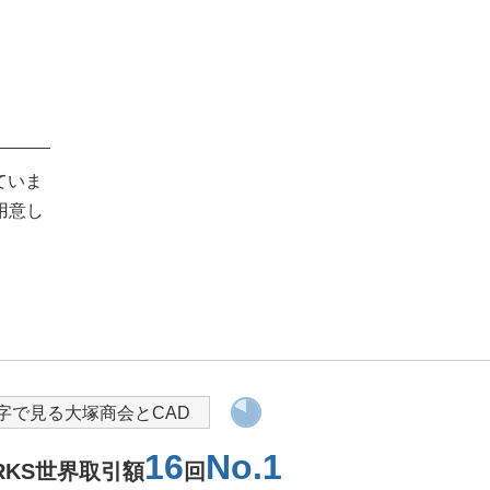
ていま
用意し
導入を検討されている方へ
字で見る大塚商会とCAD
16
No.1
ORKS世界取引額
回