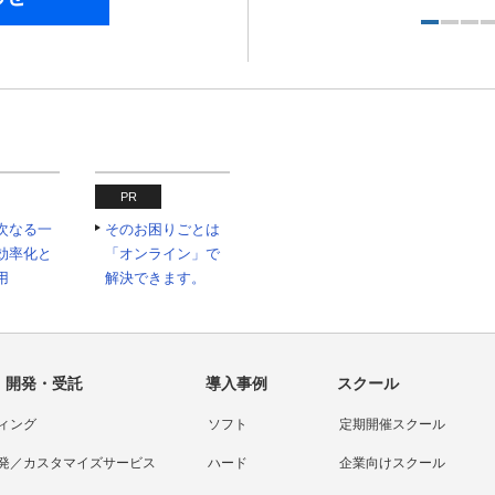
PR
の次なる一
そのお困りごとは
効率化と
「オンライン」で
用
解決できます。
・開発・受託
導入事例
スクール
ィング
ソフト
定期開催スクール
発／カスタマイズサービス
ハード
企業向けスクール