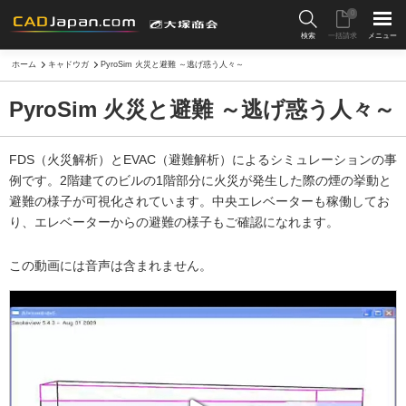
0
検索
一括請求
メニュー
ホーム
キャドウガ
PyroSim 火災と避難 ～逃げ惑う人々～
PyroSim 火災と避難 ～逃げ惑う人々～
FDS（火災解析）とEVAC（避難解析）によるシミュレーションの事
例です。2階建てのビルの1階部分に火災が発生した際の煙の挙動と
避難の様子が可視化されています。中央エレベーターも稼働してお
り、エレベーターからの避難の様子もご確認になれます。
この動画には音声は含まれません。