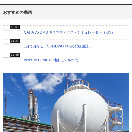
おすすめの動画
02:57
CATIA V5 DMU キネマティクス・シミュレーター（KIN）
01:21
1分で分かる「SOLIDWORKSの配線設計」
02:46
AutoCAD Civil 3D 地形モデル作成