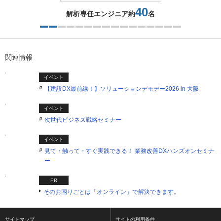
40
解析専任エンジニア約
名
2つ目を表示中
関連情報
イベント
【建設DX最前線！】ソリューションデモデー2026 in 大阪
イベント
次世代ビジネス戦略セミナー
イベント
見て・触って・すぐ実践できる！ 業務改善DXハンズオンセミナ
ー
PR
そのお困りごとは「オンライン」で解決できます。
サイトマップ
サイトの利用条件