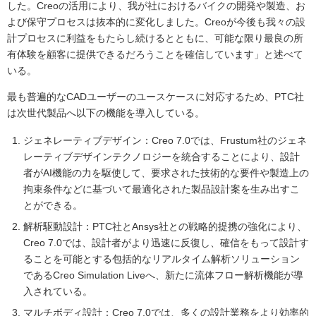
した。Creoの活用により、我が社におけるバイクの開発や製造、お
よび保守プロセスは抜本的に変化しました。Creoが今後も我々の設
計プロセスに利益をもたらし続けるとともに、可能な限り最良の所
有体験を顧客に提供できるだろうことを確信しています」と述べて
いる。
最も普遍的なCADユーザーのユースケースに対応するため、PTC社
は次世代製品へ以下の機能を導入している。
ジェネレーティブデザイン：Creo 7.0では、Frustum社のジェネ
レーティブデザインテクノロジーを統合することにより、設計
者がAI機能の力を駆使して、要求された技術的な要件や製造上の
拘束条件などに基づいて最適化された製品設計案を生み出すこ
とができる。
解析駆動設計：PTC社とAnsys社との戦略的提携の強化により、
Creo 7.0では、設計者がより迅速に反復し、確信をもって設計す
ることを可能とする包括的なリアルタイム解析ソリューション
であるCreo Simulation Liveへ、新たに流体フロー解析機能が導
入されている。
マルチボディ設計：Creo 7.0では、多くの設計業務をより効率的