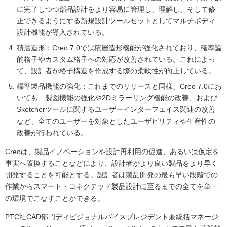
に完了しつつ部品設計をより容易に管理し、理解し、そして修
正できるようにする新規設計ツールセットとしてマルチボディ
設計機能が導入されている。
積層造形：Creo 7.0では積層造形機能が強化されており、確率論
的格子やカスタム格子への対応が改善されている。これによっ
て、設計者が格子構造を作成する際の柔軟性が向上している。
標準製品機能の強化：これまでのリリースと同様、Creo 7.0にお
いても、製図機能の強化や2Dミラーリング機能の改善、および
Sketcherツールに関するユーザーインターフェイス関連の改善
など、全てのユーザーを対象としたユーザビリティや生産性の
改善が行われている。
Creoは、製品イノベーションや設計再利用の促進、あるいは仮定を
事実へ置換することなどにより、設計者がより良い製品をより早く
開発することを可能とする。設計者は製品開発の最も早い段階での
作業からスマート・コネクテッド製品設計に至るまでの全てを単一
の環境でこなすことができる。
PTC社CAD部門ディビジョナルバイスプレジデント兼統括マネージ