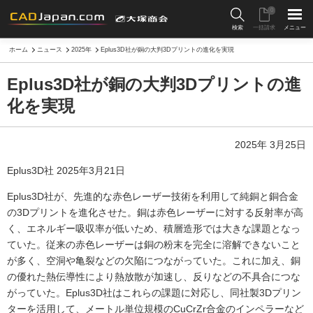
0
検索
一括請求
メニュー
ホーム
ニュース
2025年
Eplus3D社が銅の大判3Dプリントの進化を実現
Eplus3D社が銅の大判3Dプリントの進
化を実現
2025年 3月25日
Eplus3D社 2025年3月21日
Eplus3D社が、先進的な赤色レーザー技術を利用して純銅と銅合金
の3Dプリントを進化させた。銅は赤色レーザーに対する反射率が高
く、エネルギー吸収率が低いため、積層造形では大きな課題となっ
ていた。従来の赤色レーザーは銅の粉末を完全に溶解できないこと
が多く、空洞や亀裂などの欠陥につながっていた。これに加え、銅
の優れた熱伝導性により熱放散が加速し、反りなどの不具合につな
がっていた。Eplus3D社はこれらの課題に対応し、同社製3Dプリン
ターを活用して、メートル単位規模のCuCrZr合金のインペラーなど