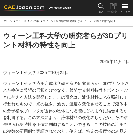
0
検索
一括請求
メニュー
ホーム
ニュース
2025年
ウィーン工科大学の研究者らが3Dプリント材料の特性を向上
ウィーン工科大学の研究者らが3Dプリ
ント材料の特性を向上
2025年11月 4日
ウィーン工科大学 2025年10月23日
ウィーン工科大学応用合成化学研究所の研究者らが、3Dプリントさ
れた物体に希望の形状だけでなく、希望する材料特性もポイントご
とに与える方法を開発した。この研究は、液体材料に光を照射して
行われたもので、光の強さ、波長、温度を変化させることで液体中
の分子構成ブロックが固体の物体になる際にどのように結合するか
を制御する。この方法により、液体材料の硬化のしかたや、その結
果得られる特性を正確に制御することができる。この技術の汎用性
は複数の応用例で実証されており、例えば、特定の温度でのみ見え