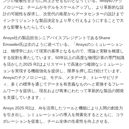
ングの俊敏性をさらに向上させるものとなっている。Ansysのテク
ノロジーは、チームがモデルをスケールアップし、より革新的な設
計の可能性を探求し、次世代の衛星からデータセンターの設計まで
インテリジェントな製品決定をより早く行えるようにすることで大
きな影響をもたらしている。
Ansys社の製品担当シニアバイスプレジデントであるShane
Emswiler氏は次のように述べている。「Ansysのシミュレーション
は、物理学において現実の基準となるもので、理論と実験を橋渡し
する役割を果たしています。50年以上の高度な物理計算の専門知識
を活かした2025 R2はよりスマートで高速かつ複雑なシミュレーシ
ョンを実現する機能強化を提供し、限界を押し広げ続けています。
Ansysのテクノロジーは、モデル、メタデータ、トレーサビリテ
ィ、多くの標準を通じてデータを有意義なものへと変換するフレー
ムワークを提供し、現在および将来にわたって革新的な製品の開発
を支援していきます。」
Ansys 2025 R2は、AIを活用したツールと機能により人間の創造力
を引き出し、シミュレーションの導入を簡素化するとともに、コラ
ボレーションを促進し、チーム全体の生産性を向上させる。