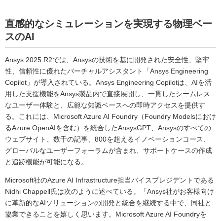
直感的なシミュレーションを実現する物理ベー
スのAI
Ansys 2025 R2では、Ansysの技術を基に開発された安全性、堅牢
性、信頼性に優れたバーチャルアシスタント「Ansys Engineering
Copilot」が導入されている。Ansys Engineering Copilotは、AIを活
用した支援機能をAnsys製品内で直接展開し、一貫したシームレス
なユーザー体験と、広範な知識ベースへの即時アクセスを提供す
る。これには、Microsoft Azure AI Foundry（Foundry Modelsにおけ
るAzure OpenAIを含む）を統合したAnsysGPT、Ansysのすべての
ウェブサイト、数千の記事、800を超えるイノベーションコース、
グローバルなユーザーフォーラムが含まれ、サポートケースの作成
と追跡機能が可能になる。
Microsoft社のAzure AI Infrastructure担当バイスプレジデントである
Nidhi Chappell氏は次のように述べている。「Ansys社がお客様向け
に革新的なAIソリューションの開発と統合を継続する中で、同社と
協業できることを嬉しく思います。Microsoft Azure AI Foundryを