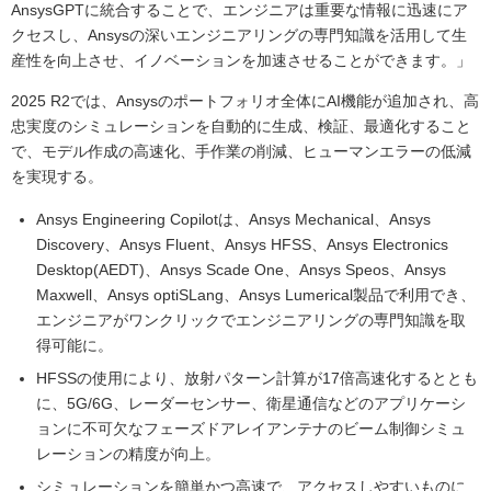
AnsysGPTに統合することで、エンジニアは重要な情報に迅速にア
クセスし、Ansysの深いエンジニアリングの専門知識を活用して生
産性を向上させ、イノベーションを加速させることができます。」
2025 R2では、Ansysのポートフォリオ全体にAI機能が追加され、高
忠実度のシミュレーションを自動的に生成、検証、最適化すること
で、モデル作成の高速化、手作業の削減、ヒューマンエラーの低減
を実現する。
Ansys Engineering Copilotは、Ansys Mechanical、Ansys
Discovery、Ansys Fluent、Ansys HFSS、Ansys Electronics
Desktop(AEDT)、Ansys Scade One、Ansys Speos、Ansys
Maxwell、Ansys optiSLang、Ansys Lumerical製品で利用でき、
エンジニアがワンクリックでエンジニアリングの専門知識を取
得可能に。
HFSSの使用により、放射パターン計算が17倍高速化するととも
に、5G/6G、レーダーセンサー、衛星通信などのアプリケーシ
ョンに不可欠なフェーズドアレイアンテナのビーム制御シミュ
レーションの精度が向上。
シミュレーションを簡単かつ高速で、アクセスしやすいものに