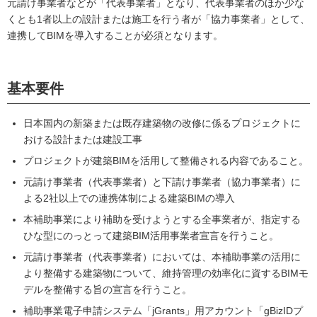
元請け事業者などが「代表事業者」となり、代表事業者のほか少な
くとも1者以上の設計または施工を行う者が「協力事業者」として、
連携してBIMを導入することが必須となります。
基本要件
日本国内の新築または既存建築物の改修に係るプロジェクトに
おける設計または建設工事
プロジェクトが建築BIMを活用して整備される内容であること。
元請け事業者（代表事業者）と下請け事業者（協力事業者）に
よる2社以上での連携体制による建築BIMの導入
本補助事業により補助を受けようとする全事業者が、指定する
ひな型にのっとって建築BIM活用事業者宣言を行うこと。
元請け事業者（代表事業者）においては、本補助事業の活用に
より整備する建築物について、維持管理の効率化に資するBIMモ
デルを整備する旨の宣言を行うこと。
補助事業電子申請システム「jGrants」用アカウント「gBizIDプ