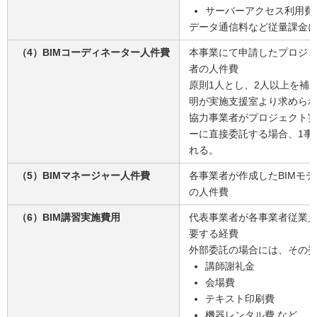
サーバーアクセス利用費
データ通信料など従量課金
（4）BIMコーディネーター人件費
本事業にて申請したプロジ
者の人件費
原則1人とし、2人以上を補
明が実施支援室より求めら
協力事業者がプロジェクト実
ーに直接委託する場合、1事
れる。
（5）BIMマネージャー人件費
各事業者が作成したBIMモ
の人件費
（6）BIM講習実施費用
代表事業者が各事業者従業員
要する経費
外部委託の場合には、その
講師謝礼金
会場費
テキスト印刷費
機器レンタル費 など