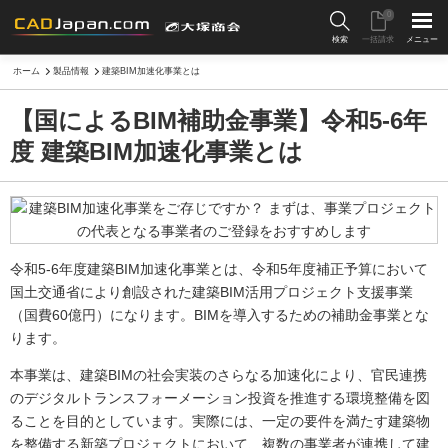
0
検索
一括請求
メニュー
ホーム
製品情報
建築BIM加速化事業とは
【国によるBIM補助金事業】令和5-6年
度 建築BIM加速化事業とは
令和5-6年度建築BIM加速化事業とは、令和5年度補正予算において
国土交通省により創設された建築BIM活用プロジェクト支援事業
（国費60億円）になります。BIMを導入するための補助金事業とな
ります。
本事業は、建築BIMの社会実装のさらなる加速化により、官民連携
のデジタルトランスフォーメーション投資を推進する環境整備を図
ることを目的としています。実際には、一定の要件を満たす建築物
を整備する新築プロジェクトにおいて、複数の事業者が連携して建