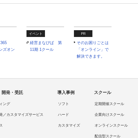
イベント
PR
 365
経営まなびば 第
そのお困りごとは
tハンズオン
11期 1クール
「オンライン」で
解決できます。
・開発・受託
導入事例
スクール
ィング
ソフト
定期開催スクール
発／カスタマイズサービス
ハード
企業向けスクール
ス
カスタマイズ
オンラインスクール
配信型スクール