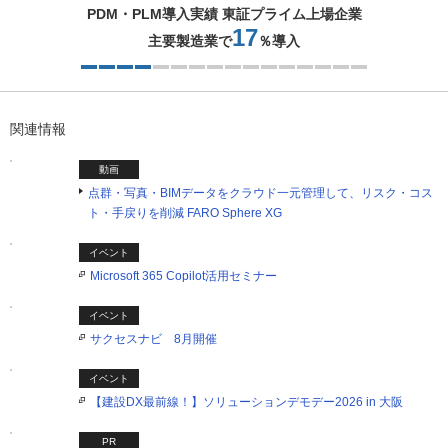
PDM・PLM導入実績 東証プライム上場企業
17
主要製造業で
％導入
4つ目を表示中
関連情報
動画
点群・写真・BIMデータをクラウド一元管理して、リスク・コス
ト・手戻りを削減 FARO Sphere XG​
イベント
Microsoft 365 Copilot活用セミナー
イベント
サクセスナビ 8月開催
イベント
【建設DX最前線！】ソリューションデモデー2026 in 大阪
PR