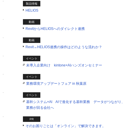
製品情報
HELIOS
動画
RevitからHELIOSへのダイレクト連携
動画
Revit→HELIOS連携の操作はどのような流れか？
イベント
未導入企業向け kintone×AIハンズオンセミナー
イベント
業務環境アップデートフェア in 秋葉原
イベント
基幹システム×AI AIで進化する基幹業務 データがつながり、
業務が回る会社へ
PR
そのお困りごとは「オンライン」で解決できます。