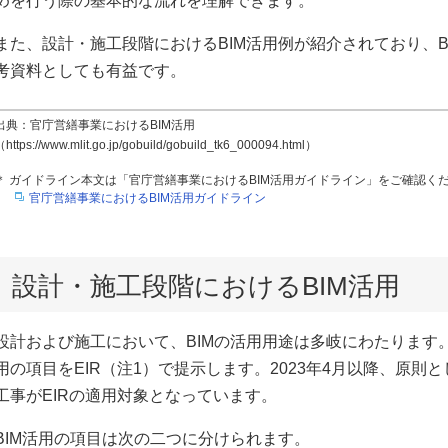
めを行う際の基本的な流れを理解できます。
また、設計・施工段階におけるBIM活用例が紹介されており、B
考資料としても有益です。
出典：官庁営繕事業におけるBIM活用
https://www.mlit.go.jp/gobuild/gobuild_tk6_000094.html）
＊ ガイドライン本文は「官庁営繕事業におけるBIM活用ガイドライン」をご確認く
官庁営繕事業におけるBIM活用ガイドライン
設計・施工段階におけるBIM活用
設計および施工において、BIMの活用用途は多岐にわたります。
用の項目をEIR（注1）で提示します。2023年4月以降、原
工事がEIRの適用対象となっています。
BIM活用の項目は次の二つに分けられます。