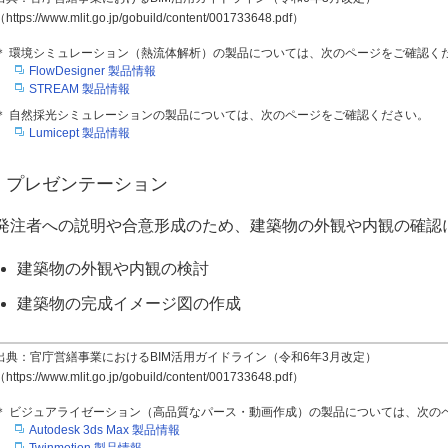
https://www.mlit.go.jp/gobuild/content/001733648.pdf）
＊ 環境シミュレーション（熱流体解析）の製品については、次のページをご確認く
FlowDesigner 製品情報
STREAM 製品情報
＊ 自然採光シミュレーションの製品については、次のページをご確認ください。
Lumicept 製品情報
プレゼンテーション
発注者への説明や合意形成のため、建築物の外観や内観の確認
建築物の外観や内観の検討
建築物の完成イメージ図の作成
出典：官庁営繕事業におけるBIM活用ガイドライン（令和6年3月改定）
https://www.mlit.go.jp/gobuild/content/001733648.pdf）
＊ ビジュアライゼーション（高品質なパース・動画作成）の製品については、次の
Autodesk 3ds Max 製品情報