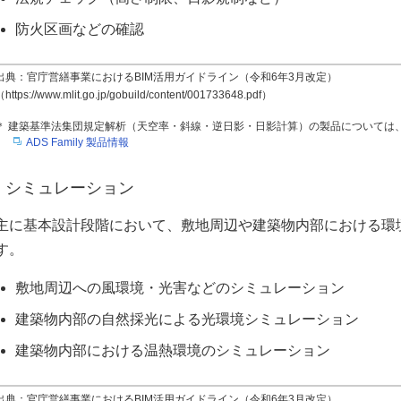
防火区画などの確認
出典：官庁営繕事業におけるBIM活用ガイドライン（令和6年3月改定）
https://www.mlit.go.jp/gobuild/content/001733648.pdf）
＊ 建築基準法集団規定解析（天空率・斜線・逆日影・日影計算）の製品については
ADS Family 製品情報
シミュレーション
主に基本設計段階において、敷地周辺や建築物内部における環
す。
敷地周辺への風環境・光害などのシミュレーション
建築物内部の自然採光による光環境シミュレーション
建築物内部における温熱環境のシミュレーション
出典：官庁営繕事業におけるBIM活用ガイドライン（令和6年3月改定）