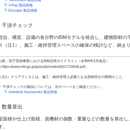
Twinmotion 製品情報
V-Ray 製品情報
Enscape 製品情報
干渉チェック
総合、構造、設備の各分野のBIMモデルを統合し、建物部材の
ス（注1）、施工・維持管理スペースの確保の検討など、納ま
出典：官庁営繕事業におけるBIM活用ガイドライン（令和6年3月改定）
https://www.mlit.go.jp/gobuild/content/001733648.pdf）
（注1）クリアランスとは、施工・維持管理上必要となる部材同士の隙間のこと。
＊ 干渉チェックの製品については、次のページをご確認ください。
Autodesk Navisworks 製品情報
数量算出
室面積や仕上げ面積、資機材の個数・重量などの数量を算出し
す。