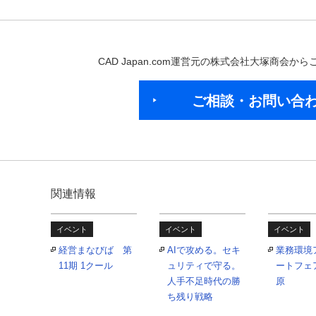
CAD Japan.com運営元の株式会社大塚商会
ご相談・お問い合
関連情報
イベント
イベント
イベント
経営まなびば 第
AIで攻める。セキ
業務環境
11期 1クール
ュリティで守る。
ートフェア
人手不足時代の勝
原
ち残り戦略