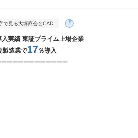
字で見る大塚商会とCAD
M導入実績 東証プライム上場企業
17
要製造業で
％導入
2つ目を表示中