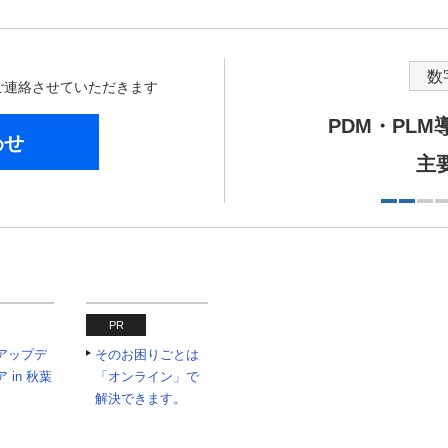
数
からご連絡させていただきます
PDM・PL
わせ
主
PR
アップデ
そのお困りごとは
 in 秋葉
「オンライン」で
解決できます。