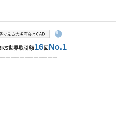
字で見る大塚商会とCAD
16
No.1
ORKS世界取引額
回
1つ目を表示中