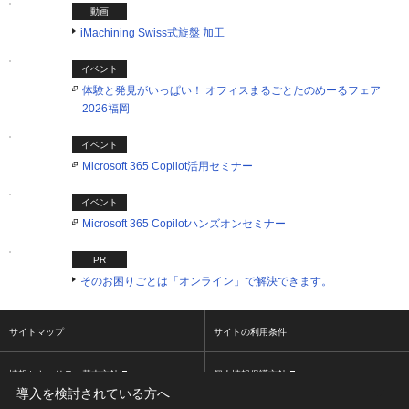
動画
iMachining Swiss式旋盤 加工
イベント
体験と発見がいっぱい！ オフィスまるごとたのめーるフェア
2026福岡
イベント
Microsoft 365 Copilot活用セミナー
イベント
Microsoft 365 Copilotハンズオンセミナー
PR
そのお困りごとは「オンライン」で解決できます。
サイトマップ
サイトの利用条件
情報セキュリティ基本方針
個人情報保護方針
導入を検討されている方へ