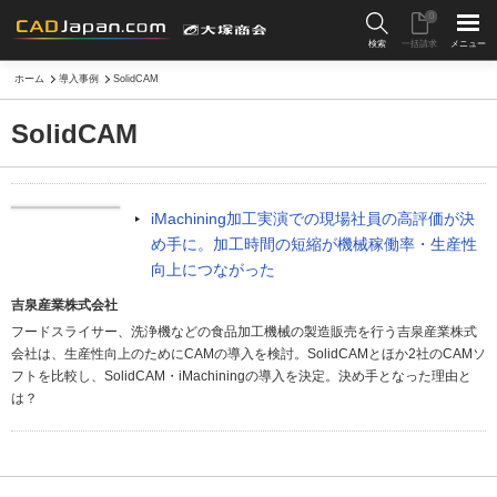
0
検索
一括請求
メニュー
ホーム
導入事例
SolidCAM
SolidCAM
iMachining加工実演での現場社員の高評価が決
め手に。加工時間の短縮が機械稼働率・生産性
向上につながった
吉泉産業株式会社
フードスライサー、洗浄機などの食品加工機械の製造販売を行う吉泉産業株式
会社は、生産性向上のためにCAMの導入を検討。SolidCAMとほか2社のCAMソ
フトを比較し、SolidCAM・iMachiningの導入を決定。決め手となった理由と
は？