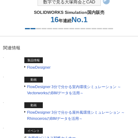
数字で見る大塚商会とCAD
SOLIDWORKS Simulation国内販売
16
No.1
年連続
2つ目を表示中
関連情報
製品情報
FlowDesigner
動画
FlowDesigner 3分で分かる室内環境シミュレーション ～
VectorworksのBIMデータを活用～
動画
FlowDesigner 3分で分かる屋外風環境シミュレーション ～
RhinocerosのBIMデータを活用～
イベント