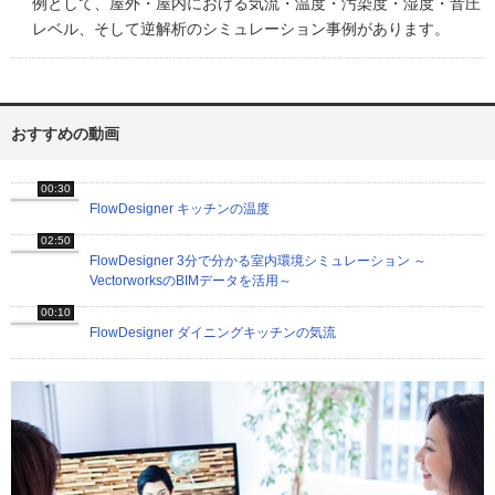
例として、屋外・屋内における気流・温度・汚染度・湿度・音圧
レベル、そして逆解析のシミュレーション事例があります。
おすすめの動画
00:30
FlowDesigner キッチンの温度
02:50
FlowDesigner 3分で分かる室内環境シミュレーション ～
VectorworksのBIMデータを活用～
00:10
FlowDesigner ダイニングキッチンの気流