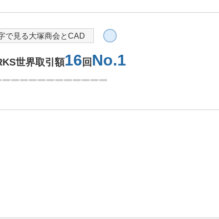
導入を検討されている方へ
字で見る大塚商会とCAD
16
No.1
ORKS世界取引額
回
3つ目を表示中
見積りを依頼する
大塚商会の強み