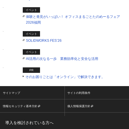
イベント
体験と発見がいっぱい！ オフィスまるごとたのめーるフェア
2026福岡
イベント
SOLIDWORKS FES’26
イベント
AI活用の次なる一歩 業務効率化と安全な活用
PR
そのお困りごとは「オンライン」で解決できます。
サイトマップ
サイトの利用条件
情報セキュリティ基本方針
個人情報保護方針
ソーシャルメディア利用方針
大塚商会ホームページ
導入を検討されている方へ