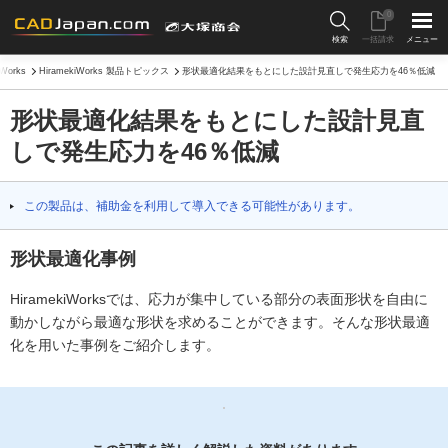
0
検索
一括請求
メニュー
iWorks
HiramekiWorks 製品トピックス
形状最適化結果をもとにした設計見直しで発生応力を46％低減
形状最適化結果をもとにした設計見直
しで発生応力を46％低減
この製品は、補助金を利用して導入できる可能性があります。
形状最適化事例
HiramekiWorksでは、応力が集中している部分の表面形状を自由に
動かしながら最適な形状を求めることができます。そんな形状最適
化を用いた事例をご紹介します。