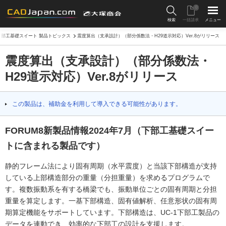
0
検索
一括請求
メニュー
下部工基礎スイート 製品トピックス
震度算出（支承設計）（部分係数法・H29道示対応）Ver.8がリリース
震度算出（支承設計）（部分係数法・
H29道示対応）Ver.8がリリース
この製品は、補助金を利用して導入できる可能性があります。
FORUM8新製品情報2024年7月（下部工基礎スイー
トに含まれる製品です）
静的フレーム法により固有周期（水平震度）と当該下部構造が支持
している上部構造部分の重量（分担重量）を求めるプログラムで
す。複数振動系を有する橋梁でも、振動単位ごとの固有周期と分担
重量を算定します。一基下部構造、固有値解析、任意形状の固有周
期算定機能をサポートしています。下部構造は、UC-1下部工製品の
データを連動でき、効率的な下部工の設計を支援します。