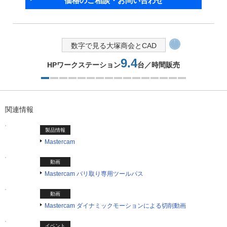
価格のご相談・お問い合わせ
数字で見る大塚商会とCAD
Autodesk建設・製造向けパッケージソフト
No.1
国内販売数
2つ目を表示中
関連情報
製品情報
Mastercam
動画
Mastercam バリ取り専用ツールパス
動画
Mastercam ダイナミックモーションによる切削動画