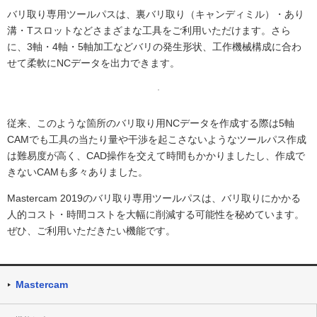
バリ取り専用ツールパスは、裏バリ取り（キャンディミル）・あり
溝・Tスロットなどさまざまな工具をご利用いただけます。さら
に、3軸・4軸・5軸加工などバリの発生形状、工作機械構成に合わ
せて柔軟にNCデータを出力できます。
従来、このような箇所のバリ取り用NCデータを作成する際は5軸
CAMでも工具の当たり量や干渉を起こさないようなツールパス作成
は難易度が高く、CAD操作を交えて時間もかかりましたし、作成で
きないCAMも多々ありました。
Mastercam 2019のバリ取り専用ツールパスは、バリ取りにかかる
人的コスト・時間コストを大幅に削減する可能性を秘めています。
ぜひ、ご利用いただきたい機能です。
Mastercam