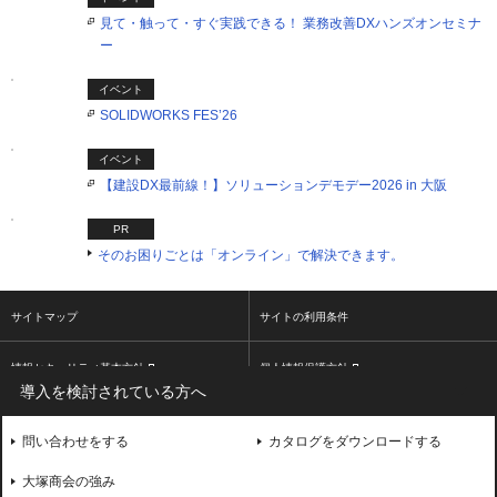
イベント
見て・触って・すぐ実践できる！ 業務改善DXハンズオンセミナ
ー
イベント
SOLIDWORKS FES’26
イベント
【建設DX最前線！】ソリューションデモデー2026 in 大阪
PR
そのお困りごとは「オンライン」で解決できます。
サイトマップ
サイトの利用条件
導入を検討されている方へ
情報セキュリティ基本方針
個人情報保護方針
問い合わせをする
カタログをダウンロードする
ソーシャルメディア利用方針
大塚商会ホームページ
大塚商会の強み