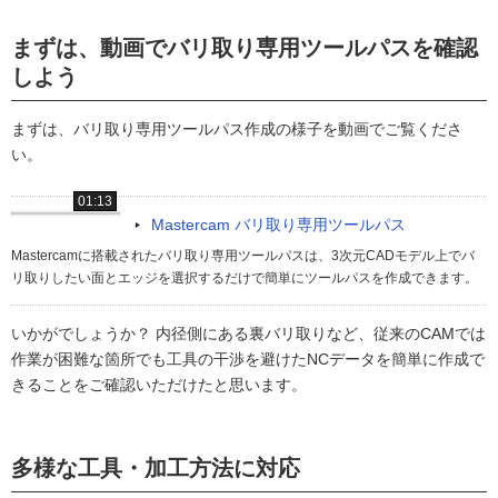
まずは、動画でバリ取り専用ツールパスを確認
しよう
まずは、バリ取り専用ツールパス作成の様子を動画でご覧くださ
い。
01:13
Mastercam バリ取り専用ツールパス
Mastercamに搭載されたバリ取り専用ツールパスは、3次元CADモデル上でバ
リ取りしたい面とエッジを選択するだけで簡単にツールパスを作成できます。
いかがでしょうか？ 内径側にある裏バリ取りなど、従来のCAMでは
作業が困難な箇所でも工具の干渉を避けたNCデータを簡単に作成で
きることをご確認いただけたと思います。
多様な工具・加工方法に対応