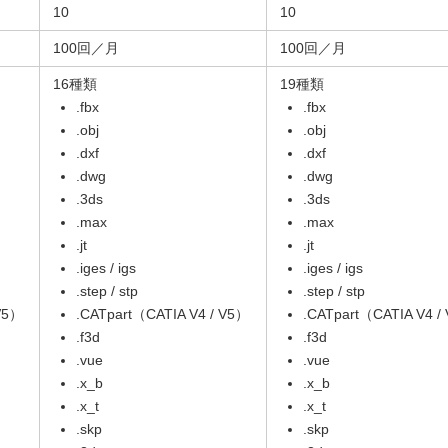
10
10
100回／月
100回／月
16種類
19種類
.fbx
.fbx
.obj
.obj
.dxf
.dxf
.dwg
.dwg
.3ds
.3ds
.max
.max
.jt
.jt
.iges / igs
.iges / igs
.step / stp
.step / stp
 V5）
.CATpart（CATIA V4 / V5）
.CATpart（CATIA V4 /
.f3d
.f3d
.vue
.vue
.x_b
.x_b
.x_t
.x_t
.skp
.skp