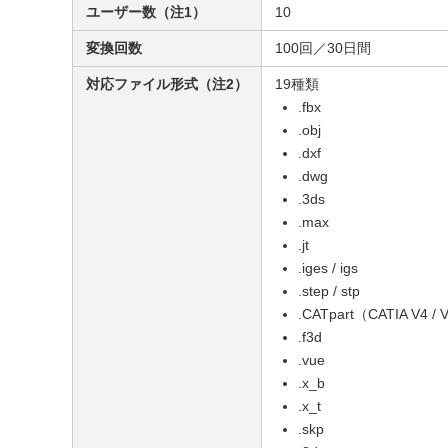
ユーザー数（注1）
10
変換回数
100回／30日間
対応ファイル形式（注2）
19種類
.fbx
.obj
.dxf
.dwg
.3ds
.max
.jt
.iges / igs
.step / stp
.CATpart（CATIA V4 /
.f3d
.vue
.x_b
.x_t
.skp