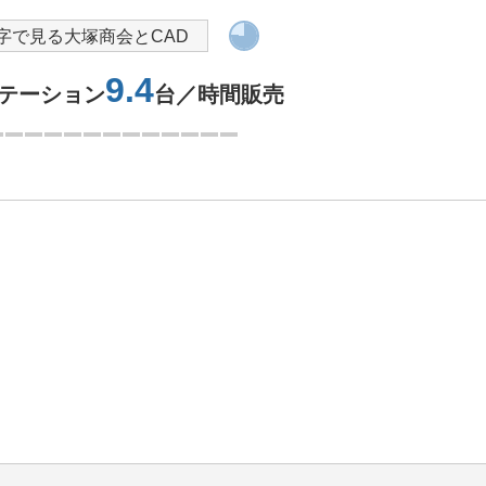
字で見る大塚商会とCAD
9.4
ステーション
台／時間販売
1つ目を表示中