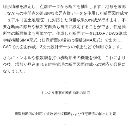
線形情報を設定し、点群データから断面を抽出します。地形を確認
しながらの中間点の追加や3次元点群データを使用した断面図作成マ
ニュアル（国土地理院）に対応した測量成果の作成が行えます。不
要な断面の除外や横断方向角も自由に設定することができ、任意箇
所での断面抽出も可能です。作成した断面データはDXF / DWG形式
や縦横断SIMA形式（任意断面の場合は横断SIMA形式）で出力し、
CADでの図面作成、3次元設計データの修正などで利用できます。
さらにトンネルや複数層を持つ横断抽出の機能を強化。これにより
今後、増加が見込まれる維持管理の断面図面作成への対応が容易に
なりました。
トンネル形状の断面抽出の対応
複数層断面の対応：複数層の縦横断および任意断面の抽出に対応