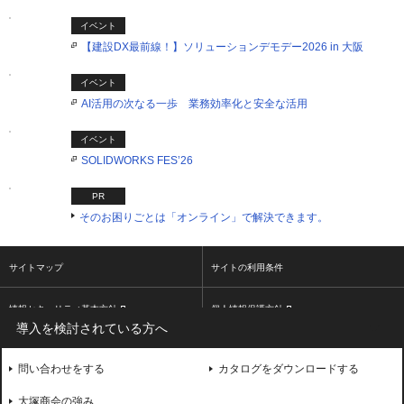
イベント
【建設DX最前線！】ソリューションデモデー2026 in 大阪
イベント
AI活用の次なる一歩 業務効率化と安全な活用
イベント
SOLIDWORKS FES’26
PR
そのお困りごとは「オンライン」で解決できます。
サイトマップ
サイトの利用条件
情報セキュリティ基本方針
個人情報保護方針
導入を検討されている方へ
ソーシャルメディア利用方針
大塚商会ホームページ
問い合わせをする
カタログをダウンロードする
2026 OTSUKA CORPORATION
大塚商会の強み