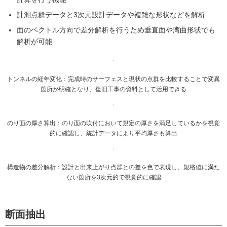
計測点群データと3次元設計データや複雑な形状などを解析
面のベクトル方向で差分解析を行うため垂直面や湾曲形状でも
解析が可能
トンネルの経年変化：完成時のサーフェスと現状の点群を比較することで変異
箇所が明確となり、復旧工事の資料として活用できる
のり面の厚さ算出：のり面の吹付において規定の厚さを満足しているかを視覚
的に確認し、統計データにより平均厚さも算出
構造物の差分解析：設計と出来上がり点群との差を色で表現し、規格値に満た
ない箇所を3次元的で視覚的に確認
断面抽出