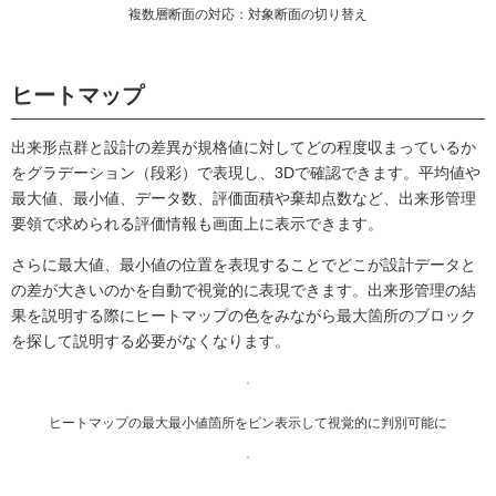
複数層断面の対応：対象断面の切り替え
ヒートマップ
出来形点群と設計の差異が規格値に対してどの程度収まっているか
をグラデーション（段彩）で表現し、3Dで確認できます。平均値や
最大値、最小値、データ数、評価面積や棄却点数など、出来形管理
要領で求められる評価情報も画面上に表示できます。
さらに最大値、最小値の位置を表現することでどこが設計データと
の差が大きいのかを自動で視覚的に表現できます。出来形管理の結
果を説明する際にヒートマップの色をみながら最大箇所のブロック
を探して説明する必要がなくなります。
ヒートマップの最大最小値箇所をピン表示して視覚的に判別可能に