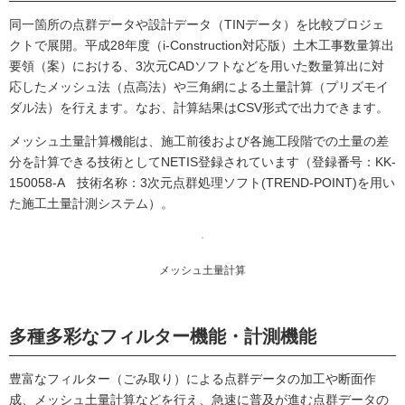
同一箇所の点群データや設計データ（TINデータ）を比較プロジェ
クトで展開。平成28年度（i-Construction対応版）土木工事数量算出
要領（案）における、3次元CADソフトなどを用いた数量算出に対
応したメッシュ法（点高法）や三角網による土量計算（プリズモイ
ダル法）を行えます。なお、計算結果はCSV形式で出力できます。
メッシュ土量計算機能は、施工前後および各施工段階での土量の差
分を計算できる技術としてNETIS登録されています（登録番号：KK-
150058-A 技術名称：3次元点群処理ソフト(TREND-POINT)を用い
た施工土量計測システム）。
メッシュ土量計算
多種多彩なフィルター機能・計測機能
豊富なフィルター（ごみ取り）による点群データの加工や断面作
成、メッシュ土量計算などを行え、急速に普及が進む点群データの