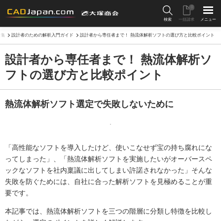
0
検索
一括請求
メニュー
特集
設計者のための解析入門ガイド
設計者から専任者まで！ 熱流体解析ソフトの選び方と比較ポイント
設計者から専任者まで！ 熱流体解析ソ
フトの選び方と比較ポイント
熱流体解析ソフト選定で失敗しないために
「高性能なソフトを導入したけど、使いこなせず宝の持ち腐れにな
ってしまった」、「熱流体解析ソフトを実施したいがオーバースペ
ックなソフトを社内稟議に出してしまい許諾されなかった」そんな
失敗を防ぐためには、自社に合った解析ソフトを見極めることが重
要です。
本記事では、熱流体解析ソフトを三つの階層に分類し特徴を比較し