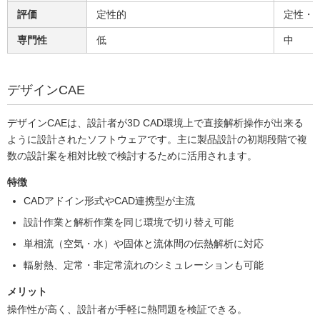
評価
定性的
定性・
専門性
低
中
デザインCAE
デザインCAEは、設計者が3D CAD環境上で直接解析操作が出来る
ように設計されたソフトウェアです。主に製品設計の初期段階で複
数の設計案を相対比較で検討するために活用されます。
特徴
CADアドイン形式やCAD連携型が主流
設計作業と解析作業を同じ環境で切り替え可能
単相流（空気・水）や固体と流体間の伝熱解析に対応
輻射熱、定常・非定常流れのシミュレーションも可能
メリット
操作性が高く、設計者が手軽に熱問題を検証できる。