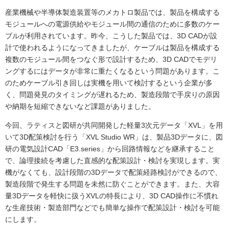
産業機械や半導体製造装置等のメカトロ製品では、製品を構成する
モジュールへの電源供給やモジュール間の通信のために多数のケー
ブルが利用されています。昨今、こうした製品では、3D CADが設
計で使われるようになってきましたが、ケーブルは製品を構成する
複数のモジュール間をつなぐ形で設計するため、3D CADでモデリ
ングするにはデータが非常に重たくなるという問題があります。こ
のためケーブル引き回しは実機を用いて検討するという企業が多
く、問題発見のタイミングが遅れるため、製造段階で手戻りの原因
や納期を短縮できないなど課題がありました。
今回、ラティスと図研が共同開発した軽量3次元データ「XVL」を用
いて3D配策検討を行う「XVL Studio WR」は、製品3Dデータに、図
研の電気設計CAD「E3.series」から回路情報などを継承すること
で、論理接続を考慮した直感的な配策設計・検討を実現します。実
機がなくても、設計段階の3Dデータで配策経路検討ができるので、
製造段階で発生する問題を未然に防ぐことができます。また、大容
量3Dデータを軽快に扱うXVLの特長により、3D CAD操作に不慣れ
な生産技術・製造部門などでも簡単な操作で配策設計・検討を可能
にします。