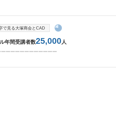
字で見る大塚商会とCAD
25,000
ール年間受講者数
人
1つ目を表示中