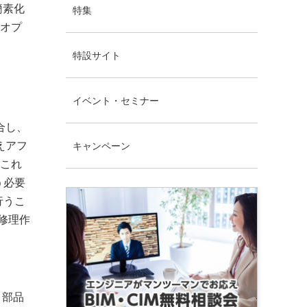
簡素化
特集
トオプ
特設サイト
イベント・セミナー
合し、
えアフ
キャンペーン
。これ
う必要
行うこ
修理作
・部品