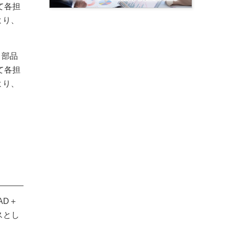
て各担
より、
・部品
て各担
より、
AD＋
スとし