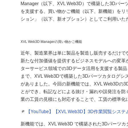
Manager（以下、XVL Web3D）で構築した
を支援する、買い物かご機能（以下、新機能）をリリー
ション」（以下、新オプション）としてご利用いた
XVL Web3D Managerの買い物かご機能
近年、製造業界は単に製品を製造し販売するだけで
新たな付加価値を提供するビジネスモデルへの変革
ターサービス領域での3Dデータ活用を支援する製品「XVL
まで、XVL Web3Dで構築した3Dパーツカタロ
がありました。今回の新機能では、XVL Web3D
とができ、転記などによる抜け・漏れや誤発注を防
業の工賃の見積にも対応することで、工賃の標準化
【YouTube】【XVL Web3D】3D作業閲覧
新機能では、XVL Web3D で構築された3Dパー