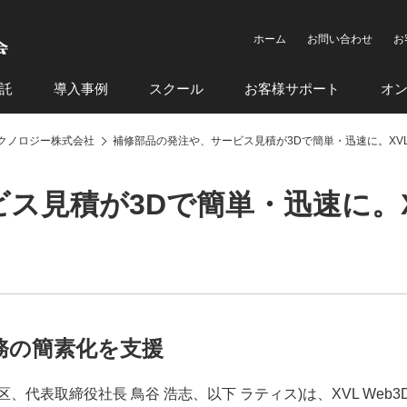
ホーム
お問い合わせ
お
託
導入事例
スクール
お客様サポート
オ
クノロジー株式会社
補修部品の発注や、サービス見積が3Dで簡単・迅速に。XVL
見積が3Dで簡単・迅速に。XV
務の簡素化を支援
代表取締役社長 鳥谷 浩志、以下 ラティス)は、XVL Web3