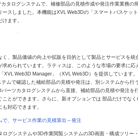
3Dパーツカタログシステムで、補修部品の見積作成や発注作業業務の
スしました。本機能はXVL Web3Dの「スマートバスケッ
だけます。
なく、製品価値の向上や拡販を目的として製品とサービスを統
が求められています。ラティスは、このような市場の要求に応
 Web3D Manager」（XVL Web3D）を提供しています
グシステムで確認した補給部品の見積や発注は、別システムから行
の3Dパーツカタログシステムから直接、補給部品の見積や発注を
ぐことができます。さらに、新オプションでは 部品だけでなく
にも対応できます。
システムで、サービス作業の見積算出～発注
ツカタログシステムや3D作業閲覧システムの3D画面・構成ツリー