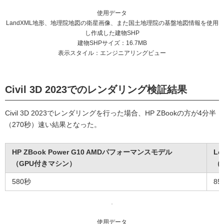
使用データ
LandXML地形、地理院地図の衛星画像、また国土地理院の基盤地図情報を使用
し作成した建物SHP
建物SHPサイズ：16.7MB
表示スタイル：エンジニアリングビュー
Civil 3D 2023でのレンダリング検証結果
Civil 3D 2023でレンダリングを行った場合、HP ZBookの方が4分半
（270秒）速い結果となった。
HP ZBook Power G10 AMDパフォーマンスモデル
Le
（GPU付きマシン）
（
580秒
85
使用データ