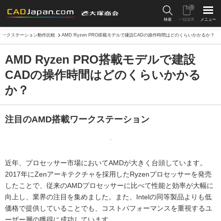
0
検索
一括請求
メニュー
ワークステーション動作比較
AMD Ryzen PRO搭載モデルで建設CADの操作時間はどのくらいかかるか？
AMD Ryzen PRO搭載モデルで建設
CADの操作時間はどのくらいかかる
か？
注目のAMD搭載ワークステーション
近年、プロセッサー市場においてAMDが大きく台頭しています。
2017年にZenアーキテクチャを採用したRyzenプロセッサーを発売
したことで、従来のAMDプロセッサーに比べて性能と効率が大幅に
向上し、業界の注目を集めました。また、Intelの同等製品よりも低
価格で提供していることでも、コストパフォーマンスを重視するユ
ーザー層の獲得に成功しています。