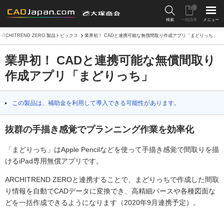
0
検索
一括請求
メニュー
ARCHITREND ZERO 製品トピックス
業界初！ CADと連携可能な無償間取り作成アプリ「まどりっち」
業界初！ CADと連携可能な無償間取り
作成アプリ「まどりっち」
この製品は、補助金を利用して導入できる可能性があります。
抜群の手描き感覚でプランニング作業を効率化
「まどりっち」はApple Pencilなどを使って手描き感覚で間取りを描
けるiPad専用無償アプリです。
ARCHITREND ZEROと連携することで、まどりっちで作成した間取
り情報を自動でCADデータに変換でき、高精細パースや各種図面な
どを一括作成できるようになります（2020年9月連携予定）。