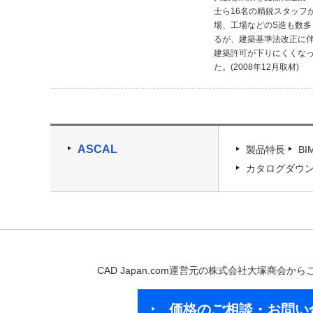
士ら16名の精鋭スタッフ
場、工場などのS造も数
るが、建築基準法改正に
建築許可が下りにくくな
た。(2008年12月取材)
ASCAL
製品特長
B
カタログダウ
CAD Japan.com運営元の株式会社大塚商会
価格のご相談・お問い