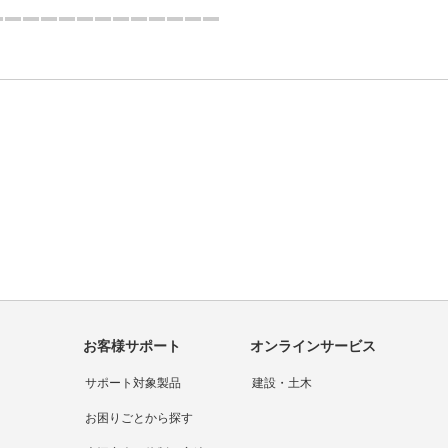
1つ目を表示中
問い合わせをする
カタログをダウンロードする
無料体験版に申し込む
大塚商会の強み
お客様サポート
オンラインサービス
サポート対象製品
建設・土木
お困りごとから探す