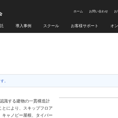
ホーム
お問い合わせ
お
託
導入事例
スクール
お客様サポート
オ
ます。
状認識する建物の一貫構造計
ことにより、スキップフロア
、キャノピー屋根、タイバー