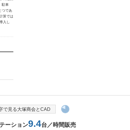
、駐車
とつであ
計算では
導入し
ASCAL
導入を検討されている方へ
字で見る大塚商会とCAD
9.4
ステーション
台／時間販売