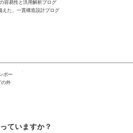
力の容易性と汎用解析プログ
備えた、一貫構造設計プログ
インポー
どの外
なっていますか？