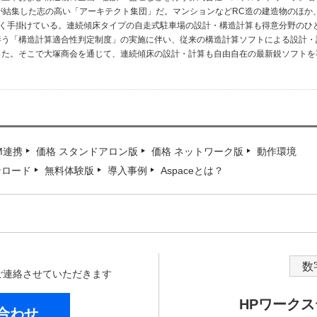
が結集した志の高い「アーキテクト集団」だ。マンションなどRC造の建造物のほか
多く手掛けている。連続傾床タイプの自走式駐車場の設計・構造計算も得意分野のひ
伴う「構造計算適合性判定制度」の実施に伴い、従来の構造計算ソフトによる設計・
った。そこで大塚商会を通じて、連続傾床の設計・計算も自由自在の最新鋭ソフトを
IM連携
価格 スタンドアロン版
価格 ネットワーク版
動作環境
ンロード
無料体験版
導入事例
Aspaceとは？
数
からご連絡させていただきます
HPワーク
合わせ