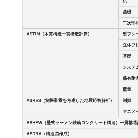
杭
基礎
二次部
ASTIM（木質構造一貫構造計算）
壁フレ
立体フ
基礎
システ
保有耐
壁量
ASRES（制振装置を考慮した地震応答解析）
制振
アニメ
ASHFW（壁式ラーメン鉄筋コンクリート構造）一貫構造
ASDRA（構造図作成）