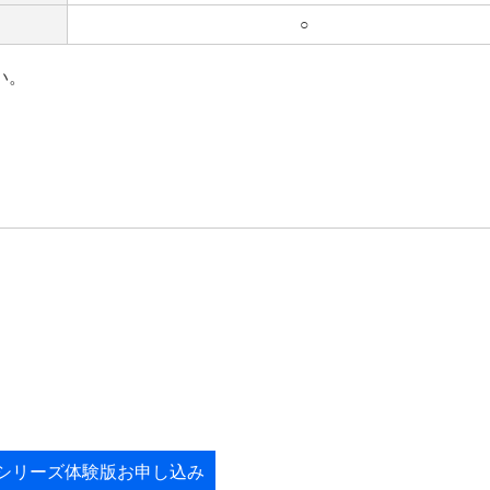
○
い。
ceシリーズ体験版お申し込み