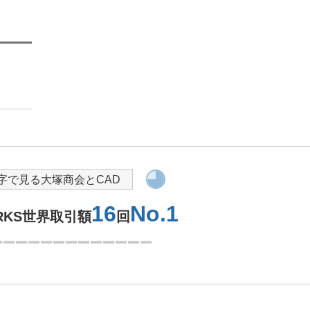
ASCAL
導入を検討されている方へ
字で見る大塚商会とCAD
16
No.1
ORKS世界取引額
回
1つ目を表示中