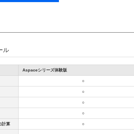
ール
Aspaceシリーズ体験版
○
○
○
○
力計算
○