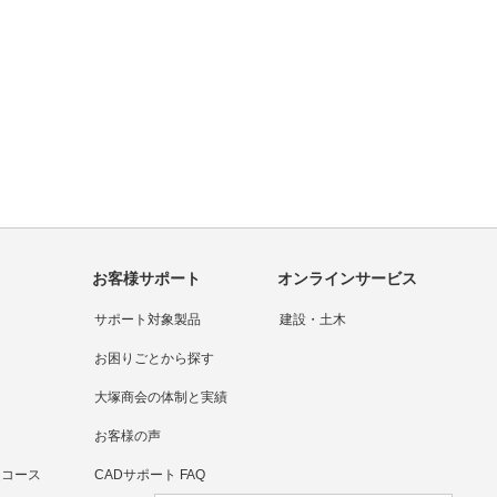
問い合わせをする
カタログをダウンロードする
無料体験版に申し込む
大塚商会の強み
お客様サポート
オンラインサービス
サポート対象製品
建設・土木
お困りごとから探す
大塚商会の体制と実績
お客様の声
連コース
CADサポート FAQ