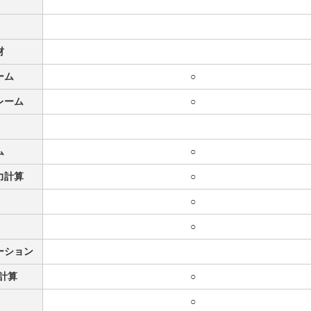
材
ーム
○
レーム
○
ム
○
力計算
○
○
○
ーション
計算
○
○