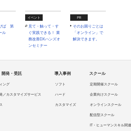
イベント
PR
びば 第
見て・触って・す
そのお困りごとは
クール
ぐ実践できる！ 業
「オンライン」で
務改善DXハンズオ
解決できます。
ンセミナー
・開発・受託
導入事例
スクール
ィング
ソフト
定期開催スクール
発／カスタマイズサービス
ハード
企業向けスクール
ス
カスタマイズ
オンラインスクール
配信型スクール
IT・ヒューマンスキル関