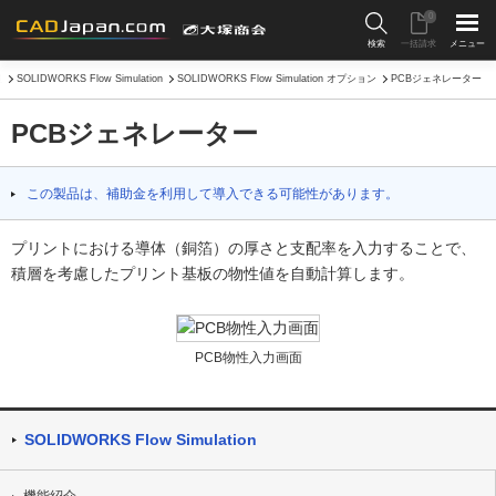
0
検索
一括請求
メニュー
報
SOLIDWORKS Flow Simulation
SOLIDWORKS Flow Simulation オプション
PCBジェネレーター
PCBジェネレーター
この製品は、補助金を利用して導入できる可能性があります。
プリントにおける導体（銅箔）の厚さと支配率を入力することで、
積層を考慮したプリント基板の物性値を自動計算します。
PCB物性入力画面
SOLIDWORKS Flow Simulation