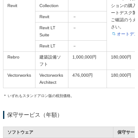
Revit
Collection
ションの購入
ートデスク製
Revit
－
ご確認のうえ
さい。
Revit LT
－
オートデ
Suite
Revit LT
－
Rebro
建築設備ソ
1,000,000円
180,000円
フト
Vectorworks
Vectorworks
476,000円
180,000円
Architect
＊ いずれもスタンドアロン版の税別価格。
保守サービス（年額）
ソフトウェア
保守サー