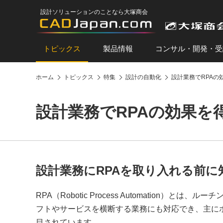
設計ソリューションのことなら大塚商会
トピックス
製品情報
コンサル・開発・受
ホーム
トピックス
特集
設計の自動化
設計業務でRPAの
設計業務でRPAの効果を
設計業務にRPAを取り入れる前に
RPA（Robotic Process Automatio
フトやサービスを横断する業務にも対応でき、主に
目されています。