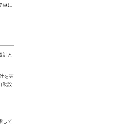
簡単に
設計と
計を実
自動設
指して