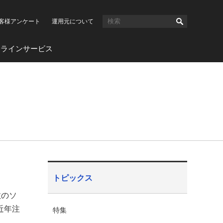
客様アンケート
運用元について
ンラインサービス
トピックス
数のソ
近年注
特集