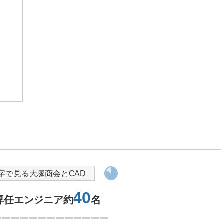
字で見る大塚商会とCAD
40
専任エンジニア約
名