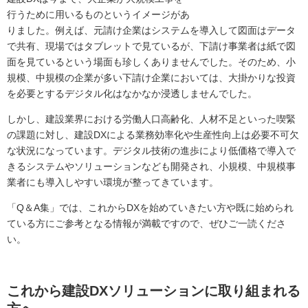
行うために用いるものというイメージがあ
りました。例えば、元請け企業はシステムを導入して図面はデータ
で共有、現場ではタブレットで見ているが、下請け事業者は紙で図
面を見ているという場面も珍しくありませんでした。そのため、小
規模、中規模の企業が多い下請け企業においては、大掛かりな投資
を必要とするデジタル化はなかなか浸透しませんでした。
しかし、建設業界における労働人口高齢化、人材不足といった喫緊
の課題に対し、建設DXによる業務効率化や生産性向上は必要不可欠
な状況になっています。デジタル技術の進歩により低価格で導入で
きるシステムやソリューションなども開発され、小規模、中規模事
業者にも導入しやすい環境が整ってきています。
「Q＆A集」では、これからDXを始めていきたい方や既に始められ
ている方にご参考となる情報が満載ですので、ぜひご一読くださ
い。
これから建設DXソリューションに取り組まれる